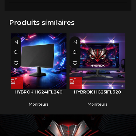
Produits similaires
HYBROK HG24IFL240
HYBROK HG25IFL320
H
Moniteurs
Moniteurs