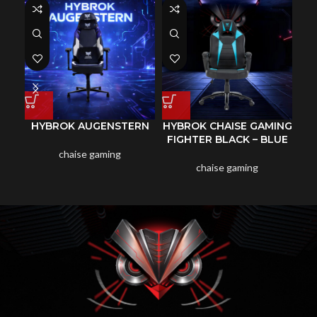
HYBROK AUGENSTERN
HYBROK CHAISE GAMING
HY
FIGHTER BLACK – BLUE
FI
chaise gaming
chaise gaming